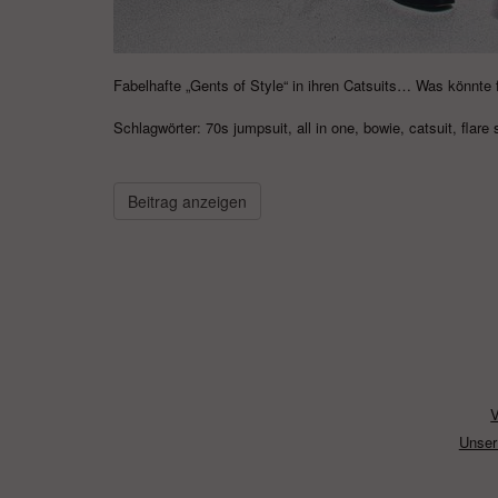
Fabelhafte „Gents of Style“ in ihren Catsuits… Was könnte f
Schlagwörter:
70s jumpsuit
,
all in one
,
bowie
,
catsuit
,
flare 
Beitrag anzeigen
Unser