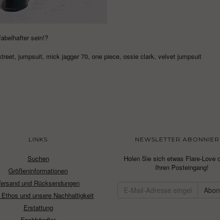
abelhafter sein!?
street
,
jumpsuit
,
mick jagger 70
,
one piece
,
ossie clark
,
velvet jumpsuit
LINKS
NEWSLETTER ABONNIER
Suchen
Holen Sie sich etwas Flare-Love d
Ihren Posteingang!
Größeninformationen
Versand und Rücksendungen
 Ethos und unsere Nachhaltigkeit
Erstattung
Fachhändler