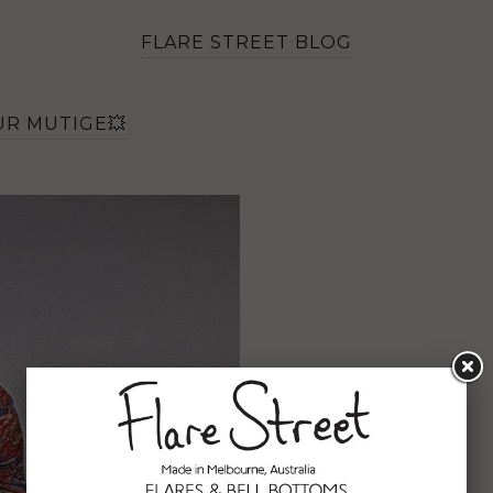
FLARE STREET BLOG
FÜR MUTIGE💥