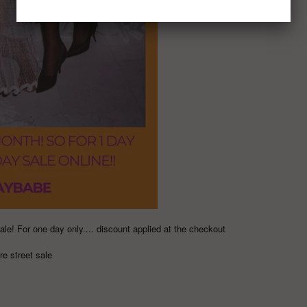
sale! For one day only.... discount applied at the checkout
are street sale