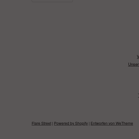
Unser
Flare Street
|
Powered by Shopify
|
Entworfen von WeTheme