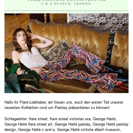
Hallo ihr Flare-Liebhaber, wir freuen uns, euch den ersten Teil unserer
neuesten Kollektion rund um Paisley präsentieren zu können!
Schlagwörter:
flare street
,
flare street victorian era
,
George Haité
,
George Haité flare street art
,
George Haité paisley
,
George Haité paisley
design
,
George Haité v and a
,
George Haité victoria albert museum
,