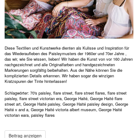
Diese Textilien und Kunstwerke dienten als Kulisse und Inspiration für
das Wiederaufleben des Paisleymusters der 1960er und 70er Jahre
,
das wir, wie Sie wissen, lieben! Wir haben die Kunst von
vor 160 Jahren
nachgezeichnet
und alle Originalfarben und handgezeichneten
Markierungen sorgfältig beibehalten. Aus der Nähe können Sie die
komplizierten Details erkennen. Wir haben sogar die winzigen
Kratzspuren der Tinte hinterlassen!
Schlagwörter:
70's paisley
,
flare street
,
flare street flares
,
flare street
paisley
,
flare street victorian era
,
George Haité
,
George Haité flare
street art
,
George Haité paisley
,
George Haité paisley design
,
George
Haité v and a
,
George Haité victoria albert museum
,
George Haité
victorian eara
,
paisley flares
Beitrag anzeigen