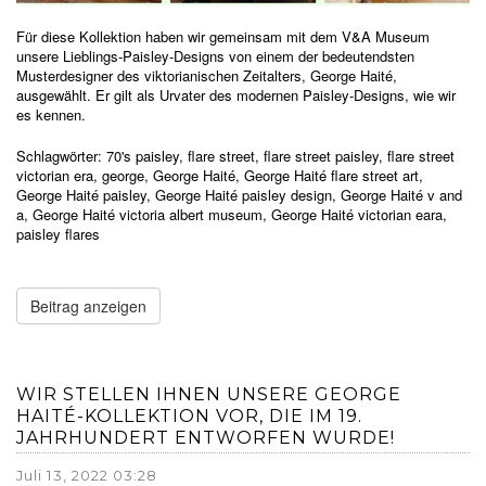
Für diese Kollektion haben wir gemeinsam mit dem V&A Museum
unsere Lieblings-Paisley-Designs von einem der bedeutendsten
Musterdesigner des viktorianischen Zeitalters, George Haité,
ausgewählt.
Er
gilt als Urvater des modernen Paisley-Designs, wie wir
es kennen.
Schlagwörter:
70's paisley
,
flare street
,
flare street paisley
,
flare street
victorian era
,
george
,
George Haité
,
George Haité flare street art
,
George Haité paisley
,
George Haité paisley design
,
George Haité v and
a
,
George Haité victoria albert museum
,
George Haité victorian eara
,
paisley flares
Beitrag anzeigen
WIR STELLEN IHNEN UNSERE GEORGE
HAITÉ-KOLLEKTION VOR, DIE IM 19.
JAHRHUNDERT ENTWORFEN WURDE!
Juli 13, 2022 03:28