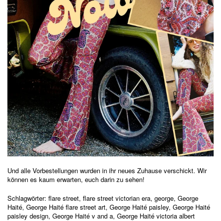
Und alle Vorbestellungen wurden in ihr neues Zuhause verschickt. Wir
können es kaum erwarten, euch darin zu sehen!
Schlagwörter:
flare street
,
flare street victorian era
,
george
,
George
Haité
,
George Haité flare street art
,
George Haité paisley
,
George Haité
paisley design
,
George Haité v and a
,
George Haité victoria albert