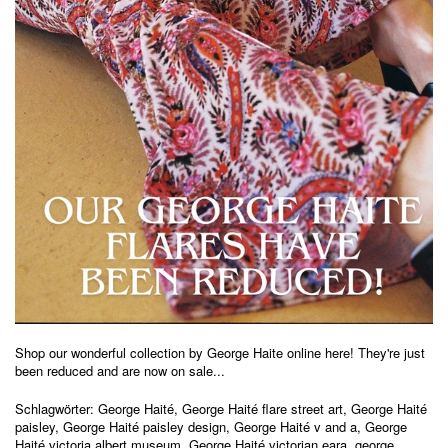
Shop our wonderful collection by George Haite online
here
! They're just
been reduced and are now on sale...
Schlagwörter:
George Haité
,
George Haité flare street art
,
George Haité
paisley
,
George Haité paisley design
,
George Haité v and a
,
George
Haité victoria albert museum
,
George Haité victorian eara
,
george