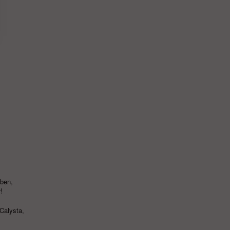
rben,
!
Calysta
,