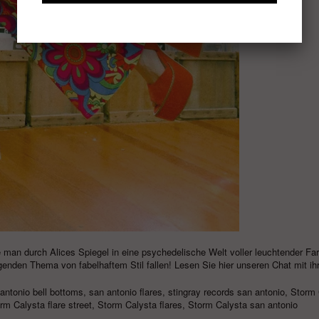
 man durch Alices Spiegel in eine
psychedelische
Welt voller leuchtender Fa
genden Thema von fabelhaftem Stil fallen! Lesen Sie hier unseren Chat mit ihr
antonio bell bottoms
,
san antonio flares
,
stingray records san antonio
,
Storm 
rm Calysta flare street
,
Storm Calysta flares
,
Storm Calysta san antonio