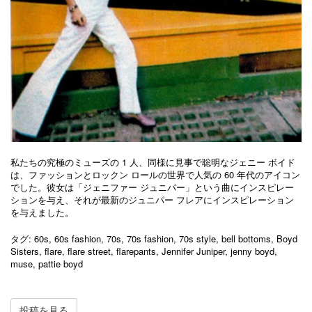
私たちの究極のミューズの 1 人、同様に見事で聡明なジェニー ボイド
は、ファッションとロックン ロールの世界で人気の 60 年代のアイコン
でした。彼女は「ジェニファー ジュニパー」という曲にインスピレー
ションを与え、それが最新のジュニパー フレアにインスピレーション
を与えました。
タグ:
60s
,
60s fashion
,
70s
,
70s fashion
,
70s style
,
bell bottoms
,
Boyd
Sisters
,
flare
,
flare street
,
flarepants
,
Jennifer Juniper
,
jenny boyd
,
muse
,
pattie boyd
投稿を見る