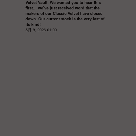
Velvet Vault: We wanted you to hear this
first… we’ve just received word that the
makers of our Classic Velvet have closed
down. Our current stock is the very last of
its kind!
5月 8, 2026 01:09