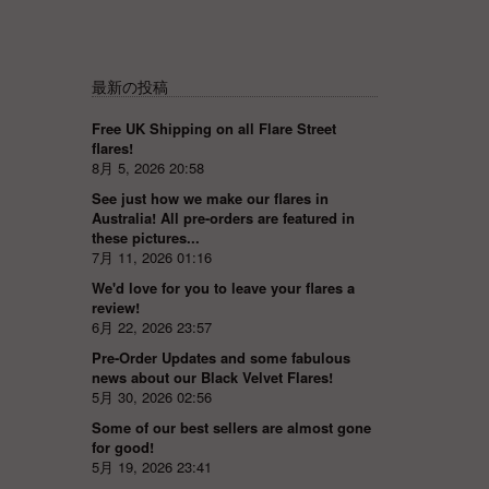
最新の投稿
Free UK Shipping on all Flare Street
flares!
8月 5, 2026 20:58
See just how we make our flares in
Australia! All pre-orders are featured in
these pictures...
7月 11, 2026 01:16
We'd love for you to leave your flares a
review!
6月 22, 2026 23:57
Pre-Order Updates and some fabulous
news about our Black Velvet Flares!
5月 30, 2026 02:56
Some of our best sellers are almost gone
for good!
5月 19, 2026 23:41