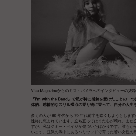
Vice Magazine
からのミス・パメラへのインタビューの抜粋
『I'm with the Band』で私が特に感銘を受けた
体的、感情的なスリル満点の乗り物に乗って、自分の人生
多くの人が 60 年代から 70 年代前半を暗くしようと
性格に恵まれています。立ち直ってはまた心が壊れ、また
すが、私はジミー・ペイジが傷ついたばかりです。誰もが
います。狂気の渦中にあるハリウッドで育った若い女性の