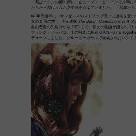
「私はエデンの園を漂い、ヒューマン・ビ・インで人間に
たちから授けられた花で身を包んでいました。 「姉妹たち
60 年代後半にロサンゼルスのストリップ沿いに拠点を置
女の 5 冊の本 (
『I'm With The Band
: Confessions of A G
自由恋愛の先駆けから GTO まで、彼女の物語が語られて
フランク・ザッパは、上の写真にある GTO's -Girl's Toge
デュースしました。グルーピーガールで構成されたバンド