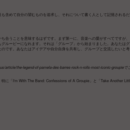
性も含めて自分の望むものを追求し、それについて書く人として記憶されるだ
かち合うことを意味するはずです。まず第一に、音楽への愛がすべてですが、
もグルーピーになれます。それは「グループ」から始まりました。あなたはグ
たのです。あなたはアイデアや自分自身を共有し、グループと交流したいと考
。
us/article/the-legend-of-pamela-des-barres-rock-n-rolls-most-iconic-groupie
で
e Band: Confessions of A Groupie」と「Take Another Little