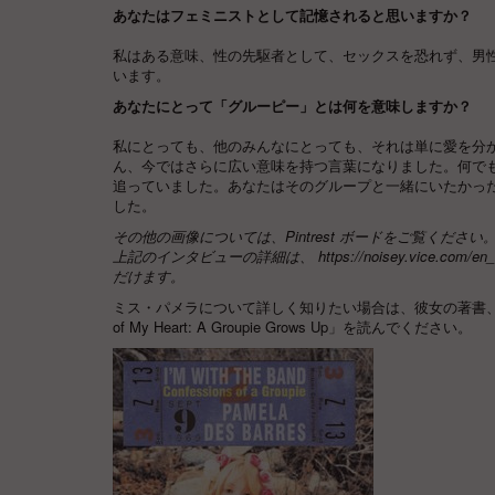
あなたはフェミニストとして記憶されると思いますか？
私はある意味、性の先駆者として、セックスを恐れず、男
います。
あなたにとって「グルーピー」とは何を意味しますか？
私にとっても、他のみんなにとっても、それは単に愛を分
ん、今ではさらに広い意味を持つ言葉になりました。何で
追っていました。あなたはそのグループと一緒にいたかっ
した。
その他の画像については、Pintrest ボード
をご覧ください
上記のインタビューの詳細は、
https://noisey.vice.com/en_
だけます。
ミス・パメラについて詳しく知りたい場合は、彼女の著書、特に「I'm With Th
of My Heart: A Groupie Grows Up」を読んでください。