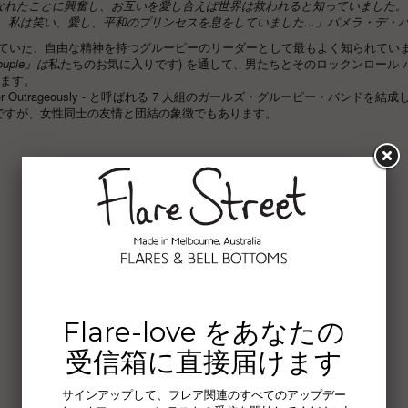
なれたことに興奮し、お互いを愛し合えば世界は救われると知っていました。
。私は笑い、愛し、平和のプリンセスを息をしていました...」パメラ・デ・
いていた、自由な精神を持つグルーピーのリーダーとして最もよく知られてい
roupie』は
私たちのお気に入りです) を通して、男たちとそのロックンロール 
います。
ther Outrageously - と呼ばれる 7 人組のガールズ・グルーピー・バンドを結
ですが、女性同士の友情と団結の象徴でもあります。
Flare-love をあなたの
受信箱に直接届けます
サインアップして、フレア関連のすべてのアップデー