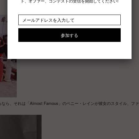
ト、オファー、コンテストの受信を開始してください!
、それは「Almost Famous」のペニー・レインが彼女のスタイル、フ