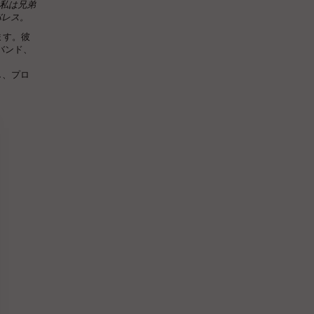
私は兄弟
バレス。
ます。彼
バンド、
成し、プロ