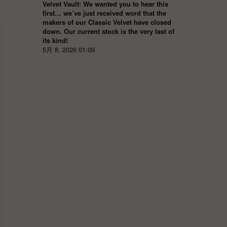
Velvet Vault: We wanted you to hear this
first… we’ve just received word that the
makers of our Classic Velvet have closed
down. Our current stock is the very last of
its kind!
5月 8, 2026 01:09