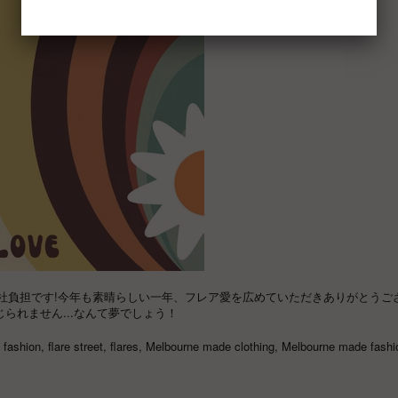
社負担です!今年も素晴らしい一年、フレア愛を広めていただきありがとうご
られません...なんて夢でしょう！
l fashion
,
flare street
,
flares
,
Melbourne made clothing
,
Melbourne made fashi