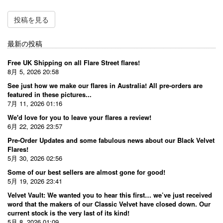
投稿を見る
最新の投稿
Free UK Shipping on all Flare Street flares!
8月 5, 2026 20:58
See just how we make our flares in Australia! All pre-orders are
featured in these pictures...
7月 11, 2026 01:16
We'd love for you to leave your flares a review!
6月 22, 2026 23:57
Pre-Order Updates and some fabulous news about our Black Velvet
Flares!
5月 30, 2026 02:56
Some of our best sellers are almost gone for good!
5月 19, 2026 23:41
Velvet Vault: We wanted you to hear this first… we’ve just received
word that the makers of our Classic Velvet have closed down. Our
current stock is the very last of its kind!
5月 8, 2026 01:09