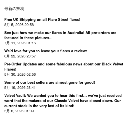
最新の投稿
Free UK Shipping on all Flare Street flares!
8月 5, 2026 20:58
See just how we make our flares in Australia! All pre-orders are
featured in these pictures...
7月 11, 2026 01:16
We'd love for you to leave your flares a review!
6月 22, 2026 23:57
Pre-Order Updates and some fabulous news about our Black Velvet
Flares!
5月 30, 2026 02:56
Some of our best sellers are almost gone for good!
5月 19, 2026 23:41
Velvet Vault: We wanted you to hear this first… we’ve just received
word that the makers of our Classic Velvet have closed down. Our
current stock is the very last of its kind!
5月 8, 2026 01:09