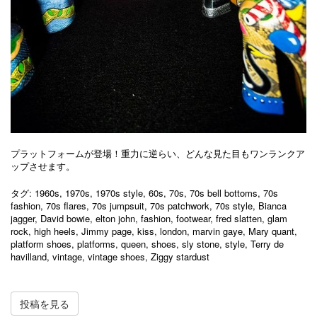
プラットフォームが登場！重力に逆らい、どんな見た目もワンランクア
ップさせます。
タグ:
1960s
,
1970s
,
1970s style
,
60s
,
70s
,
70s bell bottoms
,
70s
fashion
,
70s flares
,
70s jumpsuit
,
70s patchwork
,
70s style
,
Bianca
jagger
,
David bowie
,
elton john
,
fashion
,
footwear
,
fred slatten
,
glam
rock
,
high heels
,
Jimmy page
,
kiss
,
london
,
marvin gaye
,
Mary quant
,
platform shoes
,
platforms
,
queen
,
shoes
,
sly stone
,
style
,
Terry de
havilland
,
vintage
,
vintage shoes
,
Ziggy stardust
投稿を見る