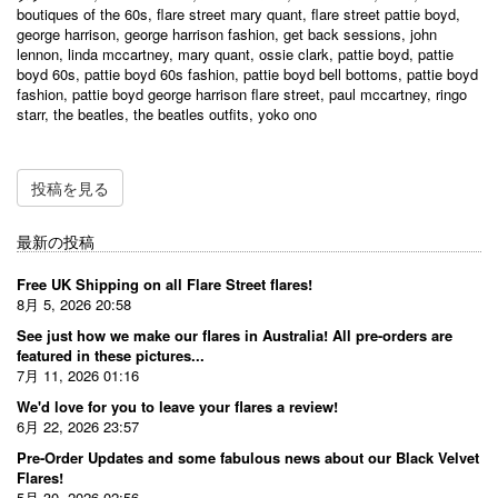
boutiques of the 60s
,
flare street mary quant
,
flare street pattie boyd
,
george harrison
,
george harrison fashion
,
get back sessions
,
john
lennon
,
linda mccartney
,
mary quant
,
ossie clark
,
pattie boyd
,
pattie
boyd 60s
,
pattie boyd 60s fashion
,
pattie boyd bell bottoms
,
pattie boyd
fashion
,
pattie boyd george harrison flare street
,
paul mccartney
,
ringo
starr
,
the beatles
,
the beatles outfits
,
yoko ono
投稿を見る
最新の投稿
Free UK Shipping on all Flare Street flares!
8月 5, 2026 20:58
See just how we make our flares in Australia! All pre-orders are
featured in these pictures...
7月 11, 2026 01:16
We'd love for you to leave your flares a review!
6月 22, 2026 23:57
Pre-Order Updates and some fabulous news about our Black Velvet
Flares!
5月 30, 2026 02:56