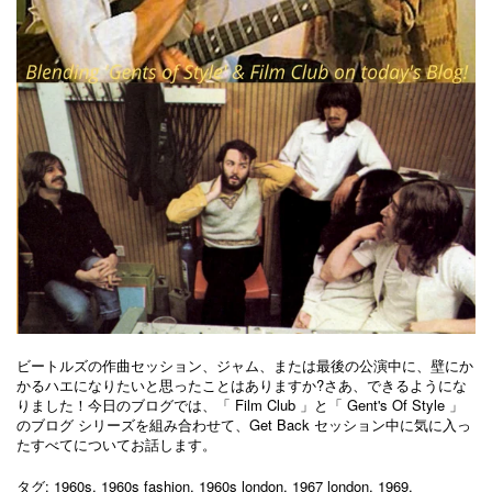
ビートルズの作曲セッション、ジャム、または最後の公演中に、壁にか
かるハエになりたいと思ったことはありますか?さあ、できるようにな
りました！今日のブログでは、「
Film Club
」と「
Gent's Of Style
」
のブログ シリーズを組み合わせて、Get Back セッション中に気に入っ
たすべてについてお話します。
タグ:
1960s
,
1960s fashion
,
1960s london
,
1967 london
,
1969
,