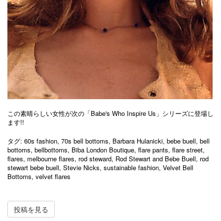
この素晴らしい女性が次の「Babe's Who Inspire Us」シリーズに登場し
ます!!
タグ:
60s fashion
,
70s bell bottoms
,
Barbara Hulanicki
,
bebe buell
,
bell
bottoms
,
bellbottoms
,
Biba London Boutique
,
flare pants
,
flare street
,
flares
,
melbourne flares
,
rod steward
,
Rod Stewart and Bebe Buell
,
rod
stewart bebe buell
,
Stevie Nicks
,
sustainable fashion
,
Velvet Bell
Bottoms
,
velvet flares
投稿を見る