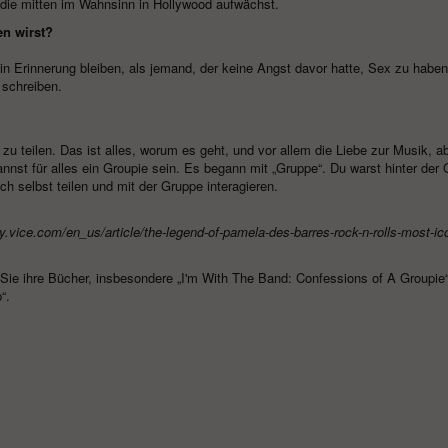
, die mitten im Wahnsinn in Hollywood aufwächst.
en wirst?
 in Erinnerung bleiben, als jemand, der keine Angst davor hatte, Sex zu habe
 schreiben.
zu teilen. Das ist alles, worum es geht, und vor allem die Liebe zur Musik, a
 kannst für alles ein Groupie sein. Es begann mit „Gruppe“. Du warst hinter der
ich selbst teilen und mit der Gruppe interagieren.
ey.vice.com/en_us/article/the-legend-of-pamela-des-barres-rock-n-rolls-most-ic
ie ihre Bücher, insbesondere „I'm With The Band: Confessions of A Groupie
“.