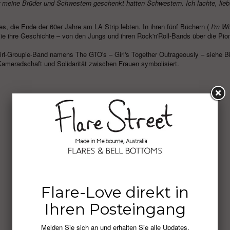
mir meine Brüder und Schwestern geschenkt hatten Schwestern. Ich lachte, lieb
ies, die Ende der 60er Jahre am LA Strip lebten. In ihren fünf Büchern (
I'm Wi
 sie ihre Geschichte – von den Jungs und ihren Rock'n'Roll-Bands über die Pion
irl-Groupie-Band namens The GTO's – Girl's Together Outrageously – siehe Bi
Kameradschaft und Solidarität zwischen Frauen symbolisiert.
Flare-Love direkt in
Ihren Posteingang
Melden Sie sich an und erhalten Sie alle Updates,