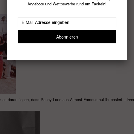
Angebote und Wettbewerbe rund um Fackeln!
es daran liegen, dass Penny Lane aus Almost Famous auf ihr basiert – ihrem