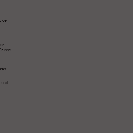
n, dem
ber
 Gruppe
onic-
“ und