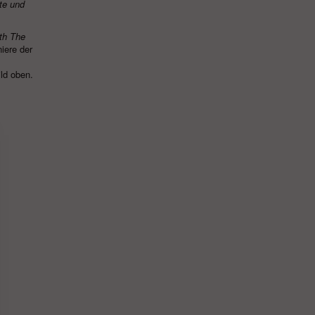
te und
th The
iere der
ld oben.