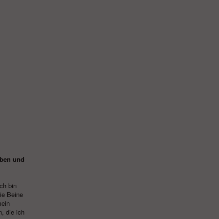
eben und
ch bin
ie Beine
mein
, die ich