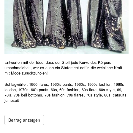
Entworfen mit der Idee, dass der Stoff jede Kurve des Körpers
umschmeichelt, war es auch ein Statement dafür, die weibliche Kraft
mit Mode zurückzuholen!
Schlagwörter:
1960 flares
,
1960's pants
,
1960s
,
1960s fashion
,
1960s
london
,
1970s
,
60's pants
,
60s
,
60s fashion
,
60s flare
,
60s style
,
69
,
70's
,
70s bell bottoms
,
70s fashion
,
70s flares
,
70s style
,
80s
,
catsuits
,
jumpsuit
Beitrag anzeigen