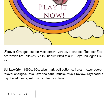
„Forever Changes“ ist ein Meisterwerk von Love, das den Test der Zeit
bestanden hat. Klicken Sie in unserer Playlist auf „Play“ und legen Sie
los!
Schlagwörter:
1960s
,
60s
,
album art
,
bell bottoms
,
flares
,
flower power
,
forever changes
,
love
,
love the band
,
music
,
music review
,
psychedelia
,
psychedelic rock
,
retro
,
rock
,
the band love
Beitrag anzeigen