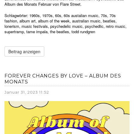
Album des Monats Februar von Flare Street.
Schlagwörter:
1960s
,
1970s
,
60s
,
60s austalian music
,
70s
,
70s
fashion
,
album art
,
album of the week
,
australian music
,
beatles
,
lonerism
,
music festivals
,
psychedelic music
,
psychedlic
,
retro music
,
supertramp
,
tame impala
,
the beatles
,
todd rundgren
Beitrag anzeigen
FOREVER CHANGES BY LOVE – ALBUM DES
MONATS
Januar 31, 2023 11:52