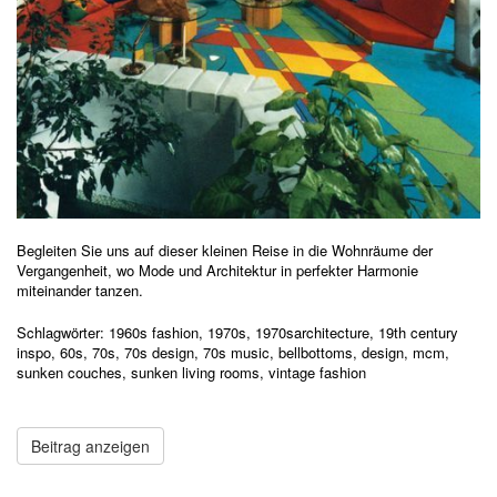
Begleiten Sie uns auf dieser kleinen Reise in die Wohnräume der
Vergangenheit, wo Mode und Architektur in perfekter Harmonie
miteinander tanzen.
Schlagwörter:
1960s fashion
,
1970s
,
1970sarchitecture
,
19th century
inspo
,
60s
,
70s
,
70s design
,
70s music
,
bellbottoms
,
design
,
mcm
,
sunken couches
,
sunken living rooms
,
vintage fashion
Beitrag anzeigen