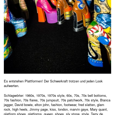
Es entstehen Plattformen! Der Schwerkraft trotzen und jeden Look
aufwerten.
Schlagwörter:
1960s
,
1970s
,
1970s style
,
60s
,
70s
,
70s bell bottoms
,
70s fashion
,
70s flares
,
70s jumpsuit
,
70s patchwork
,
70s style
,
Bianca
jagger
,
David bowie
,
elton john
,
fashion
,
footwear
,
fred slatten
,
glam
rock
,
high heels
,
Jimmy page
,
kiss
,
london
,
marvin gaye
,
Mary quant
,
platform shoes
,
platforms
,
queen
,
shoes
,
sly stone
,
style
,
Terry de