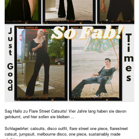
Sag Hallo zu Flare Street Catsuits!
Vier Jahre lang haben sie davon
geträumt, und hier sollen sie bleiben ...
Schlagwörter:
catsuits
,
disco outfit
,
flare street one piece
,
flarestreet
catsuit
,
jumpsuit
,
melbourne disco
,
one piece
,
sustainably made