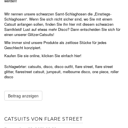
werden!
Wir nennen unsere schwarzen Samt-Schlaghosen die „Einstiegs-
Schlaghosen“. Wenn Sie sich nicht sicher sind, wo Sie mit einem
Catsuit anfangen sollen, finden Sie ihn hier mit diesem schwarzen
Samtkleid! Lust auf etwas mehr Disco? Dann entscheiden Sie sich für
einen unserer Glitzer-Catsuits!
Wie immer sind unsere Produkte als zeitlose Stücke für jedes
Geschlecht konzipiert.
Kaufen Sie sie online, klicken Sie einfach hier!
Schlagwörter:
catsuits
,
disco
,
disco outfit
,
flare street
,
flare street
glitter
,
flarestreet catsuit
,
jumpsuit
,
melbourne disco
,
one piece
,
roller
disco
Beitrag anzeigen
CATSUITS VON FLARE STREET