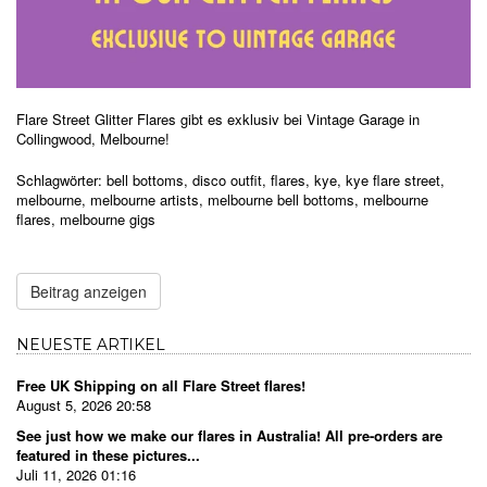
Flare Street Glitter Flares gibt es exklusiv bei Vintage Garage in
Collingwood, Melbourne!
Schlagwörter:
bell bottoms
,
disco outfit
,
flares
,
kye
,
kye flare street
,
melbourne
,
melbourne artists
,
melbourne bell bottoms
,
melbourne
flares
,
melbourne gigs
Beitrag anzeigen
NEUESTE ARTIKEL
Free UK Shipping on all Flare Street flares!
August 5, 2026 20:58
See just how we make our flares in Australia! All pre-orders are
featured in these pictures...
Juli 11, 2026 01:16