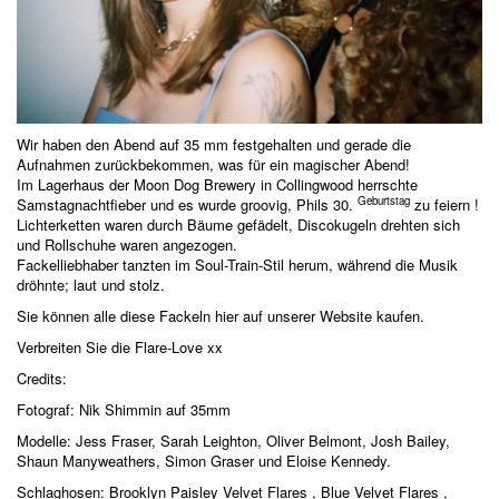
Wir haben den Abend auf 35 mm festgehalten und gerade die
Aufnahmen zurückbekommen, was für ein magischer Abend!
Im Lagerhaus der
Moon Dog Brewery
in Collingwood
herrschte
Geburtstag
Samstagnachtfieber und es
wurde groovig, Phils 30.
zu feiern
!
Lichterketten waren durch Bäume gefädelt, Discokugeln drehten sich
und Rollschuhe waren angezogen.
Fackelliebhaber tanzten im Soul-Train-Stil herum, während die Musik
dröhnte; laut und stolz.
Sie können alle diese Fackeln
hier
auf unserer Website kaufen.
Verbreiten Sie die Flare-Love xx
Credits:
Fotograf: Nik Shimmin auf 35mm
Modelle: Jess Fraser, Sarah Leighton, Oliver Belmont, Josh Bailey,
Shaun Manyweathers, Simon Graser und Eloise Kennedy.
Schlaghosen:
Brooklyn Paisley Velvet Flares
,
Blue Velvet Flares
,