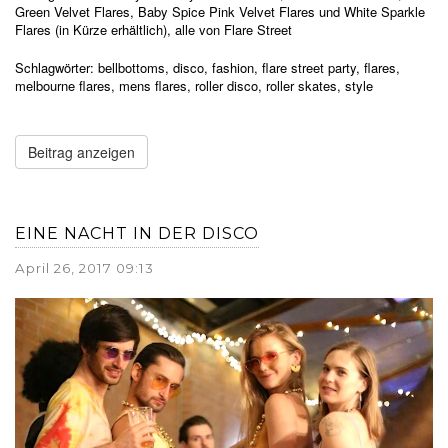
Green Velvet Flares,
Baby Spice Pink Velvet Flares
und White Sparkle
Flares (in Kürze erhältlich), alle von
Flare Street
Schlagwörter:
bellbottoms
,
disco
,
fashion
,
flare street party
,
flares
,
melbourne flares
,
mens flares
,
roller disco
,
roller skates
,
style
Beitrag anzeigen
EINE NACHT IN DER DISCO
April 26, 2017 09:13