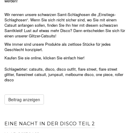
werden!
Wir nennen unsere schwarzen Samt-Schlaghosen die „Einstiegs-
Schlaghosen“. Wenn Sie sich nicht sicher sind, wo Sie mit einem
Catsuit anfangen sollen, finden Sie ihn hier mit diesem schwarzen
Samtkleid! Lust auf etwas mehr Disco? Dann entscheiden Sie sich für
einen unserer Glitzer-Catsuits!
Wie immer sind unsere Produkte als zeitlose Stücke für jedes
Geschlecht konzipiert.
Kaufen Sie sie online, klicken Sie einfach hier!
Schlagwörter:
catsuits
,
disco
,
disco outfit
,
flare street
,
flare street
glitter
,
flarestreet catsuit
,
jumpsuit
,
melbourne disco
,
one piece
,
roller
disco
Beitrag anzeigen
EINE NACHT IN DER DISCO TEIL 2