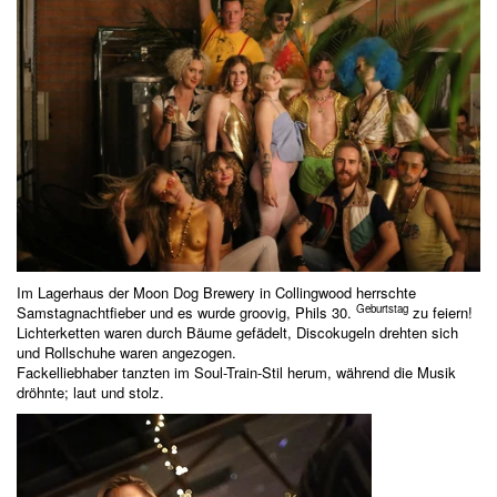
Im Lagerhaus der
Moon Dog Brewery
in Collingwood herrschte
Geburtstag
Samstagnachtfieber und es wurde groovig, Phils 30.
zu feiern!
Lichterketten waren durch Bäume gefädelt, Discokugeln drehten sich
und Rollschuhe waren angezogen.
Fackelliebhaber tanzten im Soul-Train-Stil herum, während die Musik
dröhnte; laut und stolz.