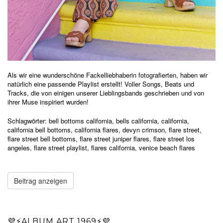
Als wir eine wunderschöne Fackelliebhaberin fotografierten, haben wir
natürlich eine passende Playlist erstellt! Voller Songs, Beats und
Tracks, die von einigen unserer Lieblingsbands geschrieben und von
ihrer Muse inspiriert wurden!
Schlagwörter:
bell bottoms california
,
bells california
,
california
,
california bell bottoms
,
california flares
,
devyn crimson
,
flare street
,
flare street bell bottoms
,
flare street juniper flares
,
flare street los
angeles
,
flare street playlist
,
flares california
,
venice beach flares
Beitrag anzeigen
💜⚡️ALBUM ART 1969⚡️💜