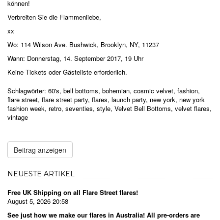
können!
Verbreiten Sie die Flammenliebe,
xx
Wo: 114 Wilson Ave. Bushwick, Brooklyn, NY, 11237
Wann: Donnerstag, 14. September 2017, 19 Uhr
Keine Tickets oder Gästeliste erforderlich.
Schlagwörter:
60's
,
bell bottoms
,
bohemian
,
cosmic velvet
,
fashion
,
flare street
,
flare street party
,
flares
,
launch party
,
new york
,
new york
fashion week
,
retro
,
seventies
,
style
,
Velvet Bell Bottoms
,
velvet flares
,
vintage
Beitrag anzeigen
NEUESTE ARTIKEL
Free UK Shipping on all Flare Street flares!
August 5, 2026 20:58
See just how we make our flares in Australia! All pre-orders are