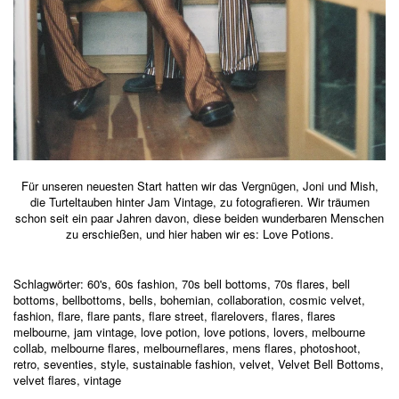
Für unseren neuesten Start hatten wir das Vergnügen, Joni und Mish,
die Turteltauben hinter Jam Vintage, zu fotografieren. Wir träumen
schon seit ein paar Jahren davon, diese beiden wunderbaren Menschen
zu erschießen, und hier haben wir es: Love Potions.
Schlagwörter:
60's
,
60s fashion
,
70s bell bottoms
,
70s flares
,
bell
bottoms
,
bellbottoms
,
bells
,
bohemian
,
collaboration
,
cosmic velvet
,
fashion
,
flare
,
flare pants
,
flare street
,
flarelovers
,
flares
,
flares
melbourne
,
jam vintage
,
love potion
,
love potions
,
lovers
,
melbourne
collab
,
melbourne flares
,
melbourneflares
,
mens flares
,
photoshoot
,
retro
,
seventies
,
style
,
sustainable fashion
,
velvet
,
Velvet Bell Bottoms
,
velvet flares
,
vintage