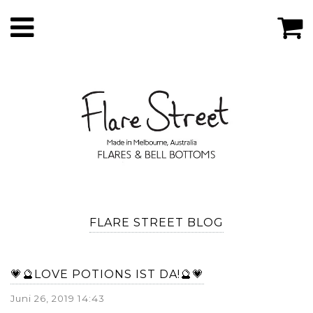
FLARE STREET BLOG
💗🔮LOVE POTIONS IST DA!🔮💗
Juni 26, 2019 14:43