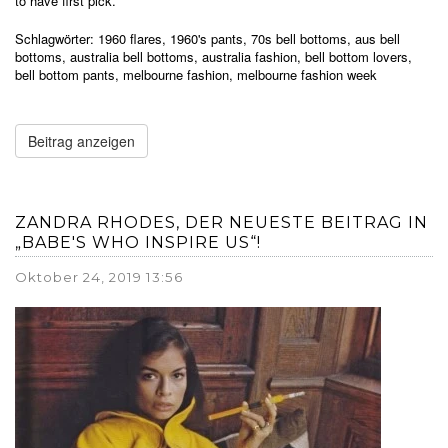
to have first pick.
Schlagwörter:
1960 flares
,
1960's pants
,
70s bell bottoms
,
aus bell
bottoms
,
australia bell bottoms
,
australia fashion
,
bell bottom lovers
,
bell bottom pants
,
melbourne fashion
,
melbourne fashion week
Beitrag anzeigen
ZANDRA RHODES, DER NEUESTE BEITRAG IN
„BABE'S WHO INSPIRE US“!
Oktober 24, 2019 13:56