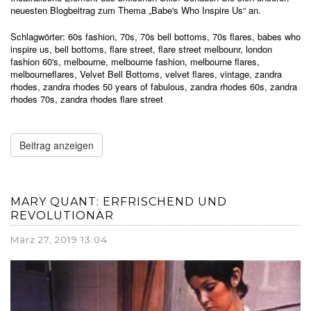
neuesten Blogbeitrag zum Thema „Babe's Who Inspire Us“ an.
Schlagwörter:
60s fashion
,
70s
,
70s bell bottoms
,
70s flares
,
babes who
inspire us
,
bell bottoms
,
flare street
,
flare street melbounr
,
london
fashion 60's
,
melbourne
,
melbourne fashion
,
melbourne flares
,
melbourneflares
,
Velvet Bell Bottoms
,
velvet flares
,
vintage
,
zandra
rhodes
,
zandra rhodes 50 years of fabulous
,
zandra rhodes 60s
,
zandra
rhodes 70s
,
zandra rhodes flare street
Beitrag anzeigen
MARY QUANT: ERFRISCHEND UND
REVOLUTIONÄR
März 27, 2019 13:04