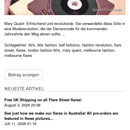
Mary Quant: Erfrischend und revolutionär.
Sie verwandelte diese Stile in
eine Moderevolution, die der Damenmode für die kommenden
Jahrzehnte den Weg ebnen sollte …
Schlagwörter:
60's
,
60s fashion
,
bell bottoms
,
fashion revolution
,
flare
street
,
flares
,
london fashion 60's
,
mary quant
,
melbourne fashion
,
melbourne flares
Beitrag anzeigen
NEUESTE ARTIKEL
Free UK Shipping on all Flare Street flares!
August 5, 2026 20:58
See just how we make our flares in Australia! All pre-orders are
featured in these pictures...
Juli 11, 2026 01:16