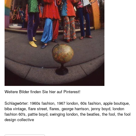
Weitere Bilder finden Sie hier auf Pinterest!
Schlagwörter:
1960s fashion
,
1967 london
,
60s fashion
,
apple boutique
,
biba vintage
,
flare street
,
flares
,
george harrison
,
jenny boyd
,
london
fashion 60's
,
pattie boyd
,
swinging london
,
the beatles
,
the fool
,
the fool
design collective