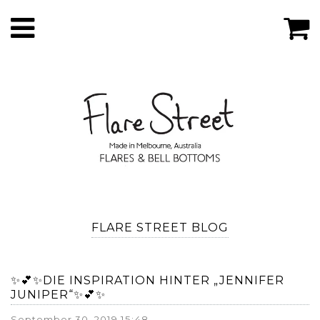
FLARE STREET BLOG
✨💕✨DIE INSPIRATION HINTER „JENNIFER
JUNIPER“✨💕✨
September 30, 2019 15:48