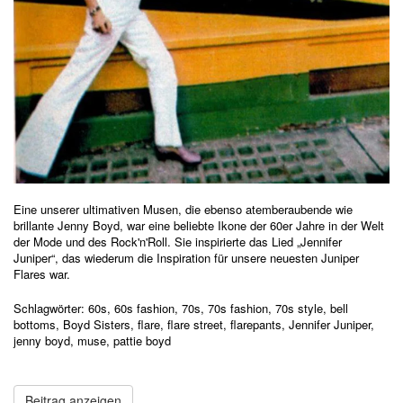
Eine unserer ultimativen Musen, die ebenso atemberaubende wie
brillante Jenny Boyd, war eine beliebte Ikone der 60er Jahre in der Welt
der Mode und des Rock'n'Roll. Sie inspirierte das Lied „Jennifer
Juniper“, das wiederum die Inspiration für unsere neuesten Juniper
Flares war.
Schlagwörter:
60s
,
60s fashion
,
70s
,
70s fashion
,
70s style
,
bell
bottoms
,
Boyd Sisters
,
flare
,
flare street
,
flarepants
,
Jennifer Juniper
,
jenny boyd
,
muse
,
pattie boyd
Beitrag anzeigen